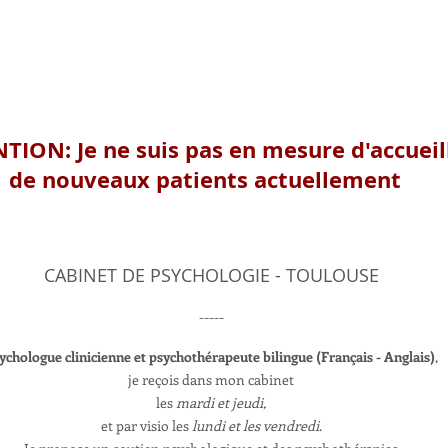
TION: Je ne suis pas en mesure d'accueill
de nouveaux patients actuellement
CABINET DE PSYCHOLOGIE - TOULOUSE
-----
ychologue clinicienne et psychothérapeute bilingue (Français - Anglais)
,
je reçois dans mon cabinet
les
mardi et
jeudi,
et par visio les
lundi et les vendredi
.