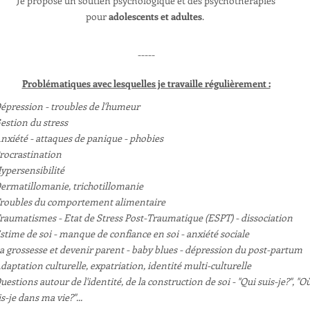
Je propose un soutien psychologique et des psychothérapies
pour
adolescents et adultes
.
-----
Problématiques avec lesquelles je travaille régulièrement :
Dépression - troubles de l'humeur
Gestion du stress
Anxiété - attaques de panique - phobies
Procrastination
Hypersensibilité
Dermatillomanie, trichotillomanie
Troubles du comportement alimentaire
Traumatismes - Etat de Stress Post-Traumatique (ESPT) - dissociation
Estime de soi - manque de confiance en soi - anxiété sociale
La grossesse et devenir parent - baby blues - dépression du post-partum
Adaptation culturelle, expatriation, identité multi-culturelle
Questions autour de l'identité, de la construction de soi - "Qui suis-je?", "O
s-je dans ma vie?"...